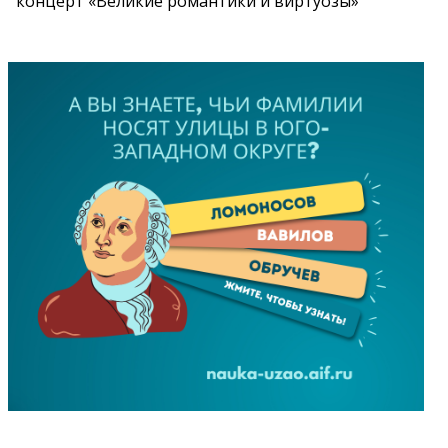
концерт «Великие романтики и виртуозы»