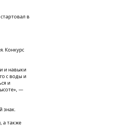
 стартовал в
я. Конкурс
и и навыки
го с воды и
ся и
ысоте», —
 знак.
, а также