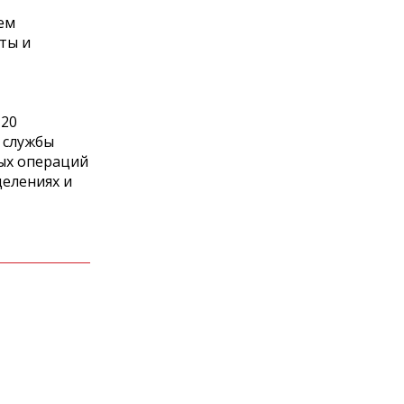
ем
ты и
 20
 службы
ных операций
делениях и