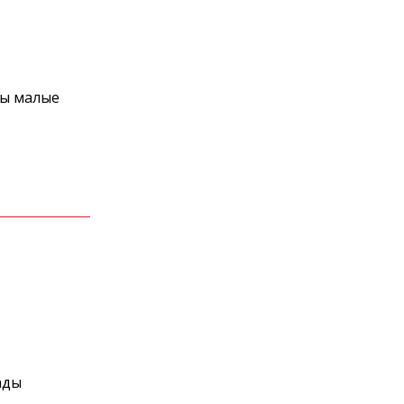
ны малые
ады