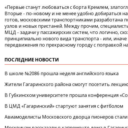
«Первые станут любоваться с борта Кремлем, злато
Вторые - по-новому и не менее удобно добираться на
готов, московскими транспортниками разработана 
узлов и новых пристаней. Между прочим, специалис
МЦД - задачи у пассажирских систем, что логично, с
принципиально нового вида транспорта - или, иначе
передвижения по прекрасному городу с поправкой на 
ПОСЛЕДНИЕ НОВОСТИ
В школе №2086 прошла неделя английского языка
Жители Гагаринского района смогут посетить лекцию
В Губкинском университете прошла конференция «Со
В ЦМД «Гагаринский» стартуют занятия с фитболом
Авиамоделисты Московского дворца пионеров стали
Москвичам рассказали о капремонте дома в Гагарин