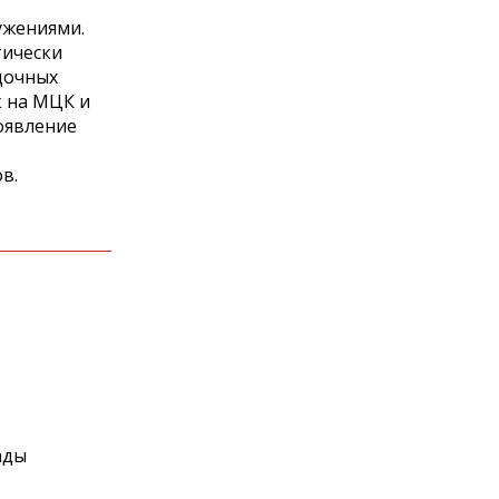
ужениями.
тически
дочных
к на МЦК и
оявление
в.
ады