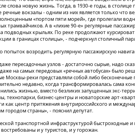
е слова новую жизнь. Тогда, в 1930-е годы, в столице
речные вокзалы - одним из них является только что в
полноценным «портом пяти морей», где пролегали водн
ых трамвайчиков. А в «лихие 90-е» регулярные пассаж
 на подводных крыльях. По реке продолжают курсирова
кции в границах столицы», - подчеркнул столичный па
о попыток возродить регулярную пассажирскую навиг
же пересадочных узлов - достаточно сырые, надо сказ
х даже на самых передовых «речных автобусах» было ре
ные Москвы-реки представляли собой либо бесконечные
внительно недавно, когда трансформировалась сама ко
лнились жизнью, вместо безликих запущенных экс-терр
ы, технопарки, бизнес-центры и новаторские арт-квар
ти как центр притяжения внутрироссийского и междун
 городом страны», - пояснил депутат.
ческой транспортной инфраструктурой быстроходные и
остребованы и у туристов, и у горожан.