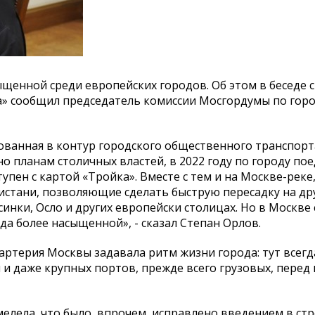
щенной среди европейских городов. Об этом в беседе с
а» сообщил председатель комиссии Мосгордумы по гор
ванная в контур городского общественного транспорта
но планам столичных властей, в 2022 году по городу пое
упен с картой «Тройка». Вместе с тем и на Москве-реке,
стани, позволяющие сделать быструю пересадку на др
синки, Осло и других европейски столицах. Но в Москве 
а более насыщенной», - сказал Степан Орлов.
 артерия Москвы задавала ритм жизни города: тут всег
 и даже крупных портов, прежде всего грузовых, пере
елела, что было, впрочем, исправлено введением в ст