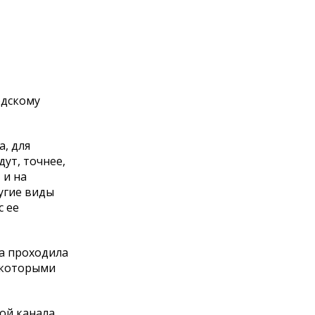
одскому
, для
дут, точнее,
 и на
угие виды
с ее
да проходила
д которыми
рой канала