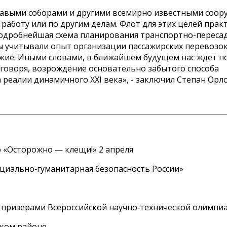
главыми соборами и другими всемирно известными соор
 работу или по другим делам. Флот для этих целей прак
подробнейшая схема планирования транспортно-переса
ты учитывали опыт организации пассажирских перевозо
хожие. Иными словами, в ближайшем будущем нас ждет п
 говоря, возрождение основательно забытого способа
реалии динамичного XXI века», - заключил Степан Орло
 «Осторожно — клещи!» 2 апреля
циально‑гуманитарная безопасность России»
 призерами Всероссийской научно‑технической олимпи
ском районе