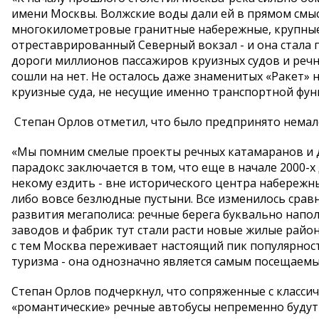
имени Москвы. Волжские воды дали ей в прямом смысл
многокилометровые гранитные набережные, крупные 
отреставрированный Северный вокзал - и она стала 
дороги миллионов пассажиров круизных судов и речн
сошли на нет. Не осталось даже знаменитых «Ракет»
круизные суда, не несущие именно транспортной фун
Степан Орлов отметил, что было предпринято немал
«Мы помним смелые проекты речных катамаранов и да
парадокс заключается в том, что еще в начале 2000-
некому ездить - вне исторического центра набереж
либо вовсе безлюдные пустыни. Все изменилось сра
развития мегаполиса: речные берега буквально напо
заводов и фабрик тут стали расти новые жилые район
с тем Москва переживает настоящий пик популярнос
туризма - она однозначно является самым посещаемым
Степан Орлов подчеркнул, что сопряженные с класси
«романтические» речные автобусы непременно будут в