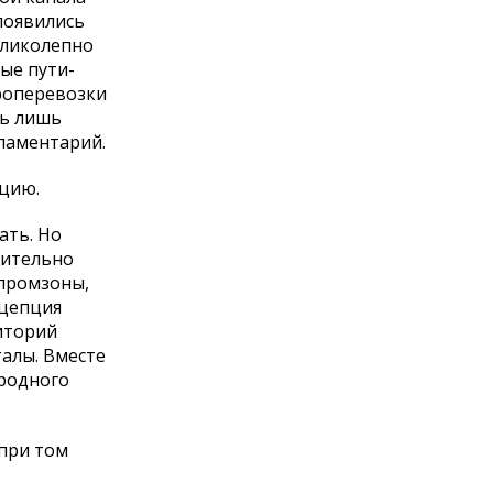
 появились
еликолепно
ые пути-
ироперевозки
ть лишь
рламентарий.
ацию.
ать. Но
шительно
 промзоны,
нцепция
иторий
талы. Вместе
ародного
 при том