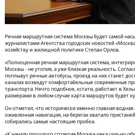
Речная маршрутная система Москвы будет самой насы
журналистами Агентства городских новостей «Москв
хозяйству и жилищной политике Степан Орлов.
«Полноценная речная маршрутная система, интегриро
Москвы - не утопия, а уже близкая реальность. Соглас
поплывут речные автобусы, проезд на них станет дост
каналах возведут комфортабельные современные при
транспорта. Нечто подобное, кстати, работает в Хель
размерами в любом случае карта маршрутов будет куд
Он отметил, что исторически именно главная водная
оживленная навигация, на берегах хватало пристаней
собирались самые настоящие пробки.
«К началу прошлого столетия Москва-река сильно обм