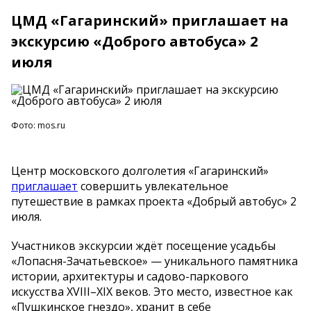
ЦМД «Гагаринский» приглашает на
экскурсию «Доброго автобуса» 2
июля
Фото: mos.ru
Центр московского долголетия
«
Гагаринский
»
приглашает
совершить увлекательное
путешествие в
рамках проекта
«
Добрый автобус
»
2
июля.
Участников экскурсии ждёт посещение усадьбы
«
Лопасня-Зачатьевское
»
—
уникального памятника
истории, архитектуры и
садово-паркового
искусства
XVIII
–
XIX
веков. Это место, известное как
«
Пушкинское гнездо
»
, хранит в
себе