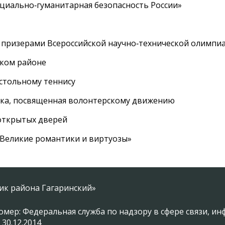
циально‑гуманитарная безопасность России»
 призерами Всероссийской научно‑технической олимпи
ском районе
астольному теннису
вка, посвященная волонтерскому движению
 открытых дверей
 «Великие романтики и виртуозы»
ник района Гагаринский»
омер: Федеральная служба по надзору в сфере связи, 
 30.12.2014