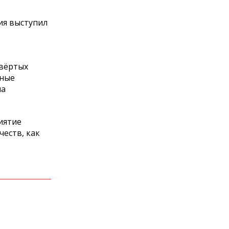
ия выступил
твёртых
тные
на
иятие
еств, как