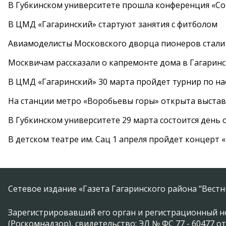
В Губкинском университете прошла конференция «Со
В ЦМД «Гагаринский» стартуют занятия с фитболом
Авиамоделисты Московского дворца пионеров стали
Москвичам рассказали о капремонте дома в Гагарин
В ЦМД «Гагаринский» 30 марта пройдет турнир по н
На станции метро «Воробьевы горы» открыта выста
В Губкинском университете 29 марта состоится день
В детском театре им. Сац 1 апреля пройдет концерт
Сетевое издание «Газета Гагаринского района "Вест
Зарегистрировавший его орган и регистрационный н
(Роскомнадзор), свидетельство: ЭЛ № ФС 77 - 60477 от