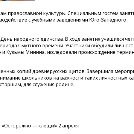
вам православной культуры. Специальным гостем занят
одействие с учебными заведениями Юго-Западного
л День народного единства. В ходе занятия учащиеся че
периода Смутного времени. Участники обсудили личнос
о и Кузьмы Минина, исследовали происхождение терми
шенных копий древнерусских щитов. Завершила меропр
нимание школьников на важности таких личностных кач
старшим, для служения родине.
 «Осторожно — клещи!» 2 апреля