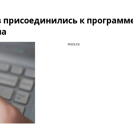
в присоединились к программ
ча
mos.ru