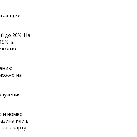
лагающих
й до 20%. На
15%, а
 можно
ванию
можно на
олучения
ю и номер
азина или в
зать карту.