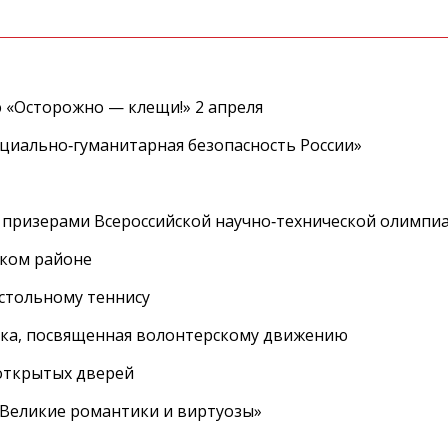
 «Осторожно — клещи!» 2 апреля
циально‑гуманитарная безопасность России»
 призерами Всероссийской научно‑технической олимпи
ском районе
астольному теннису
вка, посвященная волонтерскому движению
 открытых дверей
 «Великие романтики и виртуозы»