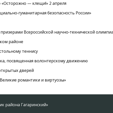
 «Осторожно — клещи!» 2 апреля
циально‑гуманитарная безопасность России»
 призерами Всероссийской научно‑технической олимпи
ском районе
астольному теннису
вка, посвященная волонтерскому движению
 открытых дверей
 «Великие романтики и виртуозы»
ник района Гагаринский»