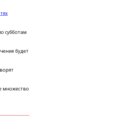
етях
по субботам
учение будет
оворят
ке множество