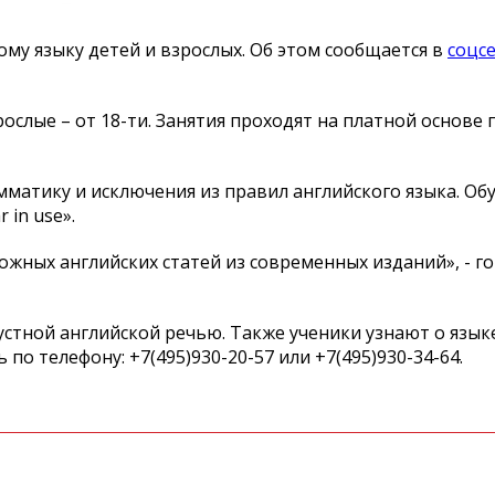
му языку детей и взрослых. Об этом сообщается в
соцс
рослые – от 18-ти. Занятия проходят на платной основе 
мматику и исключения из правил английского языка. Об
 in use».
жных английских статей из современных изданий», - г
устной английской речью. Также ученики узнают о язы
 телефону: +7(495)930-20-57 или +7(495)930-34-64.