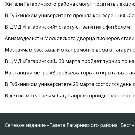
Жители Гагаринского района смогут посетить лекцию
В Губкинском университете прошла конференция «Со
В ЦМД «Гагаринский» стартуют занятия с фитболом
Авиамоделисты Московского дворца пионеров стали
Москвичам рассказали о капремонте дома в Гагарин
В ЦМД «Гагаринский» 30 марта пройдет турнир по н
На станции метро «Воробьевы горы» открыта выста
В Губкинском университете 29 марта состоится день
В детском театре им. Сац 1 апреля пройдет концерт
Сетевое издание «Газета Гагаринского района "Вест