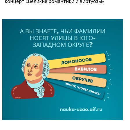
концерт «Великие романтики и виртуозы»