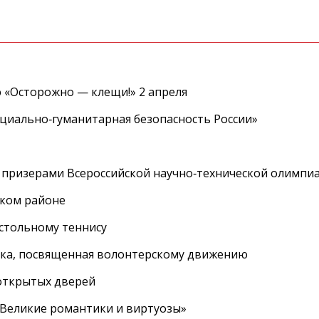
 «Осторожно — клещи!» 2 апреля
циально‑гуманитарная безопасность России»
 призерами Всероссийской научно‑технической олимпи
ском районе
астольному теннису
вка, посвященная волонтерскому движению
 открытых дверей
 «Великие романтики и виртуозы»