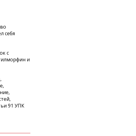
ово
л себя
ок с
етилморфин и
,
е,
ние,
стей,
ьи 91 УПК