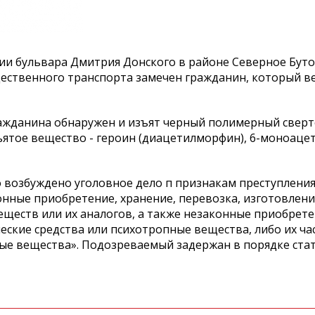
ии бульвара Дмитрия Донского в районе Северное Бут
ественного транспорта замечен гражданин, который ве
ражданина обнаружен и изъят черный полимерный сверт
ъятое вещество - героин (диацетилморфин), 6-моноац
 возбуждено уголовное дело п признакам преступления
онные приобретение, хранение, перевозка, изготовлени
еществ или их аналогов, а также незаконные приобрете
ские средства или психотропные вещества, либо их ча
ые вещества». Подозреваемый задержан в порядке стат