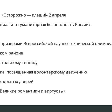
 «Осторожно — клещи!» 2 апреля
циально‑гуманитарная безопасность России»
 призерами Всероссийской научно‑технической олимпи
ском районе
астольному теннису
вка, посвященная волонтерскому движению
 открытых дверей
 «Великие романтики и виртуозы»