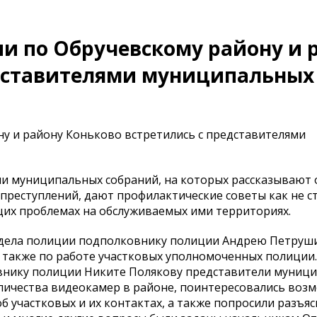
и по Обручевскому району и 
едставителями муниципальных
у и району Коньково встретились с представителями
ми муниципальных собраний, на которых рассказывают 
 преступлений, дают профилактические советы как не с
щих проблемах на обслуживаемых ими территориях.
Отдела полиции подполковнику полиции Андрею Петруш
 также по работе участковых уполномоченных полиции.
внику полиции Никите Полякову представители муниц
личества видеокамер в районе, поинтересовались во
участковых и их контактах, а также попросили разъя