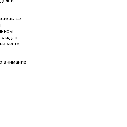
тделов
 важны не
й
альном
 граждан
на месте,
во внимание