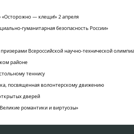
 «Осторожно — клещи!» 2 апреля
циально‑гуманитарная безопасность России»
 призерами Всероссийской научно‑технической олимпи
ском районе
астольному теннису
вка, посвященная волонтерскому движению
 открытых дверей
 «Великие романтики и виртуозы»