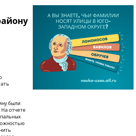
району
о
тать
ину были
 На отчете
ипальных
зможностью
снить