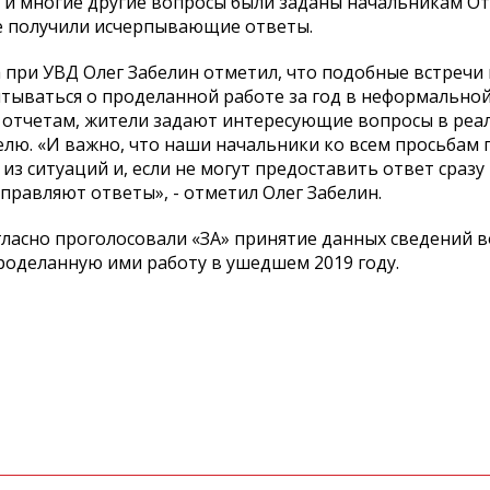
и, и многие другие вопросы были заданы начальникам О
е получили исчерпывающие ответы.
 при УВД Олег Забелин отметил, что подобные встречи
итываться о проделанной работе за год в неформально
им отчетам, жители задают интересующие вопросы в ре
елю. «И важно, что наши начальники ко всем просьбам
з ситуаций и, если не могут предоставить ответ сразу 
аправляют ответы», - отметил Олег Забелин.
ласно проголосовали «ЗА» принятие данных сведений 
роделанную ими работу в ушедшем 2019 году.