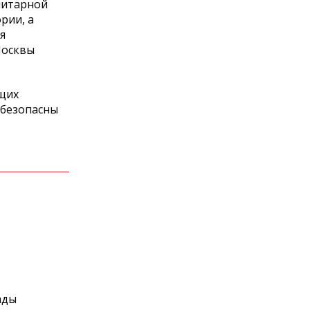
нитарной
рии, а
я
Москвы
щих
 безопасны
ады