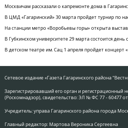
Москвичам рассказали о капремонте дома в Гагарин
В ЦМД «Гагаринский» 30 марта пройдет турнир по н
На станции метро «Воробьевы горы» открыта выста
В Губкинском университете 29 марта состоится день
В детском театре им. Сац 1 апреля пройдет концерт
Сетевое издание «Газета Гагаринского района "Вест
Зарегистрировавший его орган и регистрационный н
(Роскомнадзор), свидетельство: ЭЛ № ФС 77 - 60477 от
Учредитель: управа Гагаринского района города Москвы
Главный редактор: Мартова Вероника Сергеевна