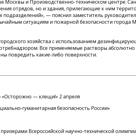
ве Москвы и Производственно-техническом центре. Са
ния отрядов, но и здания, прилегающие к ним террито
х подразделений», — пояснил заместитель руководител
вычайным ситуациям и пожарной безопасности города 
городского хозяйства с использованием дезинфицирую
отребнадзором. Все применяемые растворы абсолютно
бны повредить какие-либо поверхности.
 «Осторожно — клещи!» 2 апреля
циально‑гуманитарная безопасность России»
 призерами Всероссийской научно‑технической олимпи