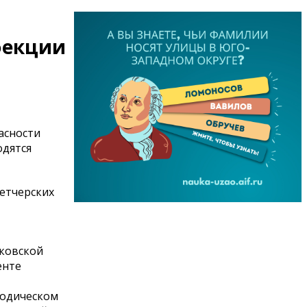
фекции
асности
одятся
петчерских
ковской
енте
тодическом