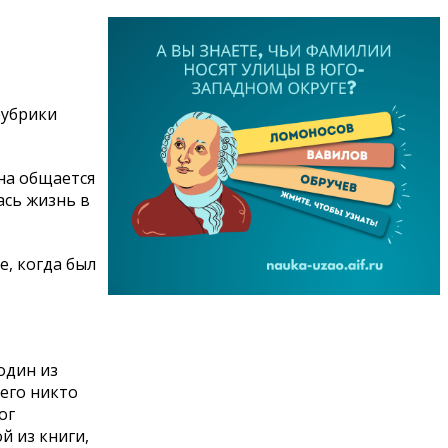
рубрики
на общается
ась жизнь в
е, когда был
один из
его никто
ог
й из книги,