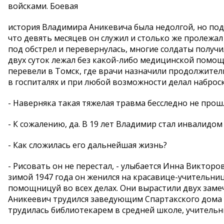
войсками. Боевая
история Владимира Аникевича была недолгой, но подо
что девять месяцев он служил и столько же пролежа
под обстрел и перевернулась, многие солдаты получи
двух суток лежал без какой-либо медицинской помощи
перевели в Томск, где врачи назначили продолжител
в госпиталях и при любой возможности делал наброск
- Наверняка такая тяжелая травма бесследно не прош
- К сожалению, да. В 19 лет Владимир стал инвалидом 
- Как сложилась его дальнейшая жизнь?
- Рисовать он не перестал, - улыбается Инна Викторо
зимой 1947 года он женился на красавице-учительни
помощницуй во всех делах. Они вырастили двух заме
Аникеевич трудился заведующим Спартакского дома ку
трудилась библиотекарем в средней школе, учительн