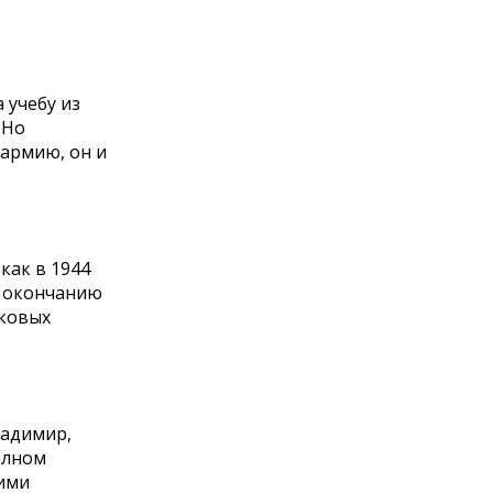
 учебу из
 Но
 армию, он и
как в 1944
по окончанию
нковых
ладимир,
олном
кими