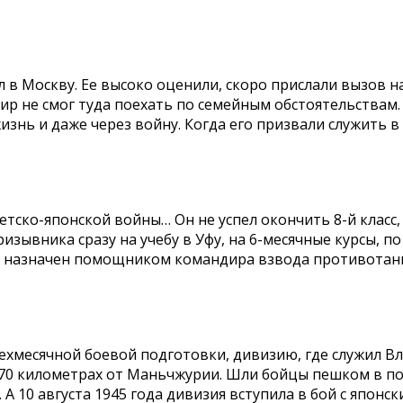
л в Москву. Ее высоко оценили, скоро прислали вызов на
ир не смог туда поехать по семейным обстоятельствам.
изнь и даже через войну. Когда его призвали служить в
етско-японской войны… Он не успел окончить 8-й класс, 
ризывника сразу на учебу в Уфу, на 6-месячные курсы, 
ыл назначен помощником командира взвода противота
трехмесячной боевой подготовки, дивизию, где служил В
 370 километрах от Маньчжурии. Шли бойцы пешком в п
А 10 августа 1945 года дивизия вступила в бой с японс