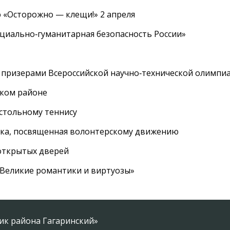
 «Осторожно — клещи!» 2 апреля
циально‑гуманитарная безопасность России»
 призерами Всероссийской научно‑технической олимпи
ском районе
астольному теннису
вка, посвященная волонтерскому движению
 открытых дверей
 «Великие романтики и виртуозы»
ник района Гагаринский»