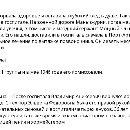
рвала здоровье и оставила глубокий след в душе. Так 
л в госпитале. На военной дороге Маньчжурии, когда м
ли увечья, в том числе и младший сержант Моцный. Он 
. Его нашли, доставили в госпиталь сначала в Порт-Арт
ьное лечение по вытяжке позвоночника. Он девять мес
и.
ла?
II группы и в мае 1946 года его комиссовали.
вна. – После госпиталя Владимир Аникеевич вернулся до
це. С тех пор Эльвина Федоровна была его правой руко
чательных сыновей и воспитали четырех внуков. 36 ле
льтуры, в то же время и аккомпаниатором на баяне, а 
ицей пения и хормейстером.