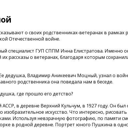
ной
казывают о своих родственниках-ветеранах в рамках 
кой Отечественной войне.
вный специалист ГУП СППМ Инна Елистратова. Именно о
 их рассказы о ветеранах, благодаря которым сохранил
Ее дедушка, Владимир Аникеевич Моцный, узнал о войн
вного родственника она поведала нам в беседе.
душка, где прошло его детство?
АССР, в деревне Верхний Кульчум, в 1927 году. Он был 
 изобразительное искусство. Что интересно, рисовать 
ками. Используя невзрачную фотографию, по памяти см
горке в родной деревне. Портрет юного Пушкина в одно