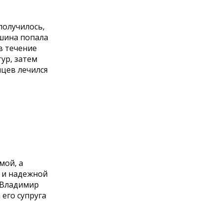
получилось,
ашина попала
в течение
ур, затем
яцев лечился
мой, а
й и надежной
т Владимир
его супруга