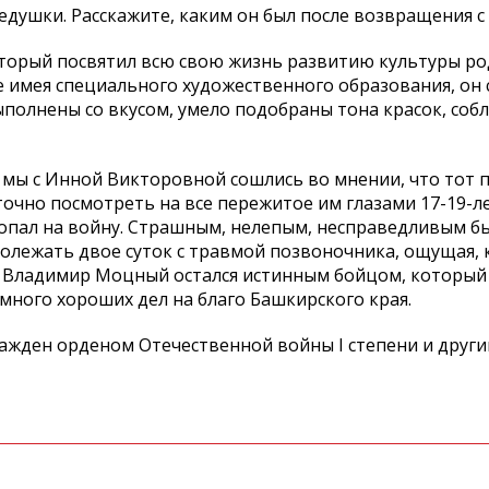
дедушки. Расскажите, каким он был после возвращения с
оторый посвятил всю свою жизнь развитию культуры ро
е имея специального художественного образования, он 
ыполнены со вкусом, умело подобраны тона красок, соб
 мы с Инной Викторовной сошлись во мнении, что тот п
точно посмотреть на все пережитое им глазами 17-19-л
опал на войну. Страшным, нелепым, несправедливым бы
ролежать двое суток с травмой позвоночника, ощущая, 
дат Владимир Моцный остался истинным бойцом, который
 много хороших дел на благо Башкирского края.
ажден орденом Отечественной войны I cтепени и друг