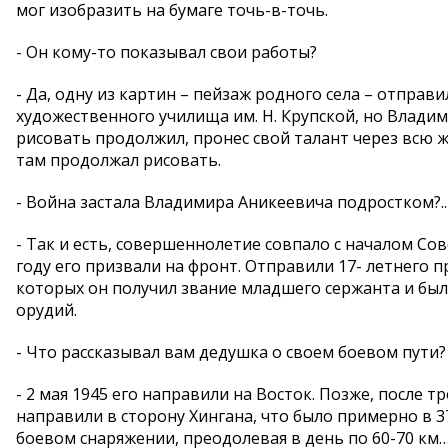
мог изобразить на бумаге точь-в-точь.
- Он кому-то показывал свои работы?
- Да, одну из картин – пейзаж родного села – отправи
художественного училища им. Н. Крупской, но Владим
рисовать продолжил, пронес свой талант через всю ж
там продолжал рисовать.
- Война застала Владимира Аникеевича подростком?..
- Так и есть, совершеннолетие совпало с началом Сов
году его призвали на фронт. Отправили 17- летнего п
которых он получил звание младшего сержанта и б
орудий.
- Что рассказывал вам дедушка о своем боевом пути?
- 2 мая 1945 его направили на Восток. Позже, после 
направили в сторону Хингана, что было примерно в
боевом снаряжении, преодолевая в день по 60-70 км… 