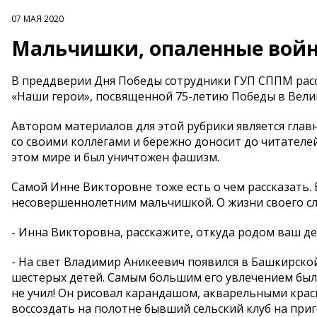
07 МАЯ 2020
Мальчишки, опаленные вой
В преддверии Дня Победы сотрудники ГУП СППМ расс
«Наши герои», посвященной 75-летию Победы в Вели
Автором материалов для этой рубрики является гла
со своими коллегами и бережно доносит до читателей
этом мире и был уничтожен фашизм.
Самой Инне Викторовне тоже есть о чем рассказать. 
несовершеннолетним мальчишкой. О жизни своего сла
- Инна Викторовна, расскажите, откуда родом ваш де
- На свет Владимир Аникеевич появился в Башкирской 
шестерых детей. Самым большим его увлечением было
не учил! Он рисовал карандашом, акварельными крас
воссоздать на полотне бывший сельский клуб на при