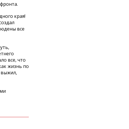
 фронта.
дного края!
создал
людены все
уть,
етнего
ло все, что
как жизнь по
 выжил,
ими