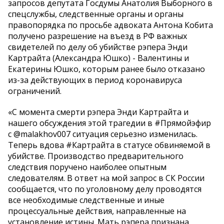
запросов депутата Госдумы Анатолия Выборного в
спецслужбы, следственные органы и органы
правопорядка по просьбе адвоката Антона Кобита
получено разрешение на въезд в РФ важных
свидетелей по делу об убийстве рэпера Энди
Картрайта (Александра Юшко) - Валентины и
Екатерины Юшко, которым ранее было отказано
из-за действующих в период коронавируса
ограничений.
«С момента смерти рэпера Энди Картрайта и
нашего обсуждения этой трагедии в #Прямойэфир
с @malakhov007 ситуация серьезно изменилась.
Теперь вдова #Картрайта в статусе обвиняемой в
убийстве. Производство предварительного
следствия поручено наиболее опытным
следователям. В ответ на мой запрос в СК России
сообщается, что по уголовному делу проводятся
все необходимые следственные и иные
процессуальные действия, направленные на
установление истины. Мать рэпера признана