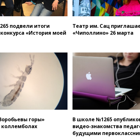
265 подвели итоги
Театр им. Сац приглашае
 конкурса «История моей
«Чиполлино» 26 марта
Воробьевы горы»
В школе №1265 опублико
о коллемболах
видео-знакомства педаг
будущими первоклассни