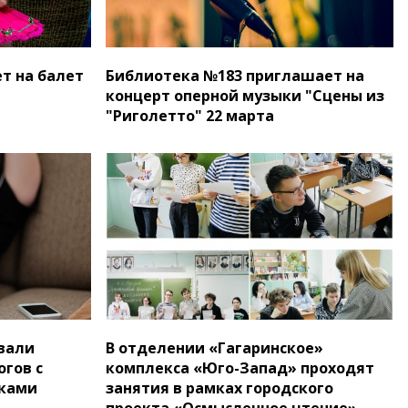
т на балет
Библиотека №183 приглашает на
концерт оперной музыки "Сцены из
"Риголетто" 22 марта
вали
В отделении «Гагаринское»
огов с
комплекса «Юго-Запад» проходят
ками
занятия в рамках городского
проекта «Осмысленное чтение»