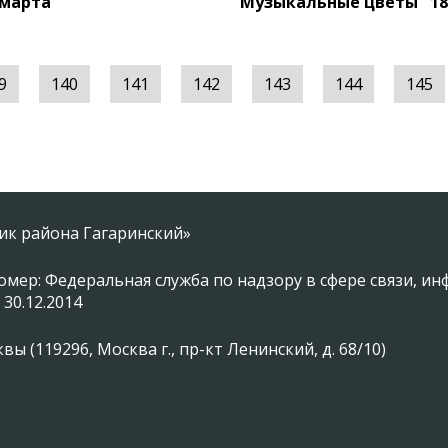
 марта
"Музыкальные цветы" 18
9
140
141
142
143
144
145
ник района Гагаринский»
омер: Федеральная служба по надзору в сфере связи, 
 30.12.2014
 (119296, Москва г., пр-кт Ленинский, д. 68/10)