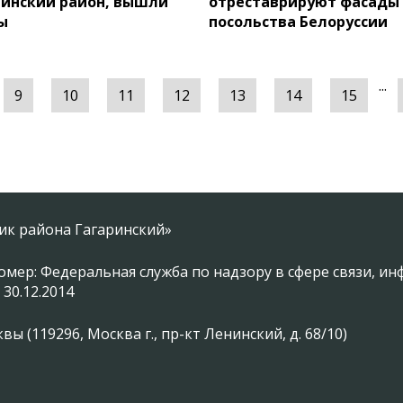
ринский район, вышли
отреставрируют фасады
ы
посольства Белоруссии
...
9
10
11
12
13
14
15
ник района Гагаринский»
омер: Федеральная служба по надзору в сфере связи, 
 30.12.2014
 (119296, Москва г., пр-кт Ленинский, д. 68/10)