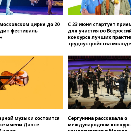
московском цирке до 20
С 23 июня стартует прие
дит фестиваль
для участия во Всеросси
»
конкурсе лучших практи
трудоустройства молоде
ерной музыки состоится
Сергунина рассказала о
ке имени Данте
международном конкурс
6 июля
композиторов в Москве