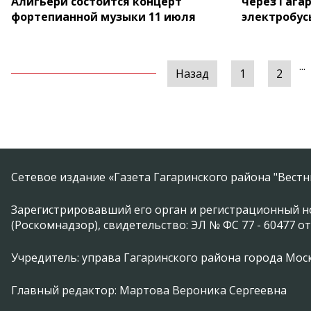
Алигьери состоится концерт
через Гага
фортепианной музыки 11 июля
электробус
...
Назад
1
2
Сетевое издание «Газета Гагаринского района "Вест
Зарегистрировавший его орган и регистрационный н
(Роскомнадзор), свидетельство: ЭЛ № ФС 77 - 60477 от
Учредитель: управа Гагаринского района города Москвы
Главный редактор: Мартова Вероника Сергеевна