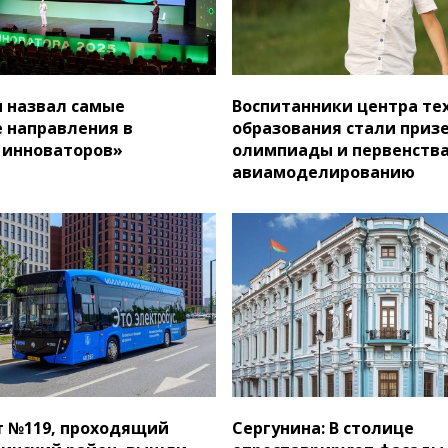
 назвал самые
Воспитанники центра те
 направления в
образования стали приз
 инноваторов»
олимпиады и первенства
авиамоделированию
 №119, проходящий
Сергунина: В столице