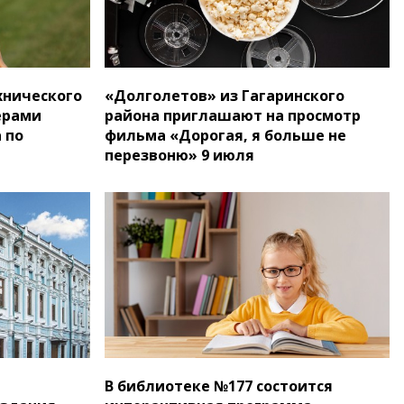
хнического
«Долголетов» из Гагаринского
ерами
района приглашают на просмотр
 по
фильма «Дорогая, я больше не
перезвоню» 9 июля
В библиотеке №177 состоится