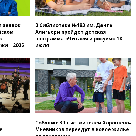
м заявок
В библиотеке №183 им. Данте
йском
Алигьери пройдет детская
к
программа «Читаем и рисуем» 18
жи – 2025
июля
Собянин: 30 тыс. жителей Хорошево-
е
Мневников переедут в новое жилье
по реновации