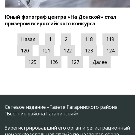
Юный фотограф центра «На Донской» стал
призёром всероссийского конкурса
...
Назад
1
2
118
119
120
121
122
123
124
125
126
127
Далее
Сетевое издание «Газета Гагаринского района
"Вестник района Гагаринский»
Зарегистрировавший его орган и регистрационный
номер: Федеральная служба по надзору в сфере