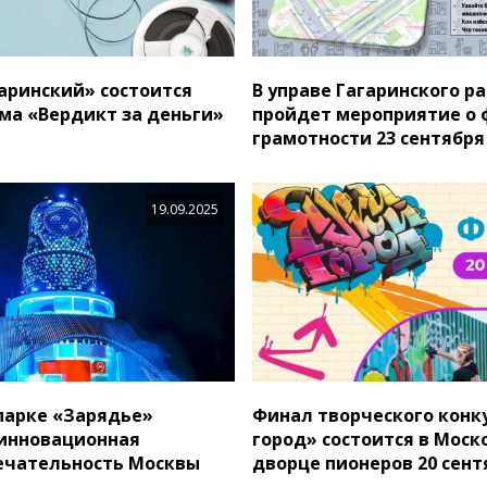
аринский» состоится
В управе Гагаринского р
ма «Вердикт за деньги»
пройдет мероприятие о 
грамотности 23 сентября
19.09.2025
 парке «Зарядье»
Финал творческого конк
инновационная
город» состоится в Моск
ечательность Москвы
дворце пионеров 20 сент