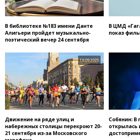
В библиотеке №183 имени Данте
В ЦМД «Гаг
Алигьери пройдет музыкально-
показ филь
поэтический вечер 24 сентября
19.09.2025
Движение на ряде улиц и
Собянин: В
набережных столицы перекроют 20-
открылась 
21 сентября из-за Московского
достоприм
марафона