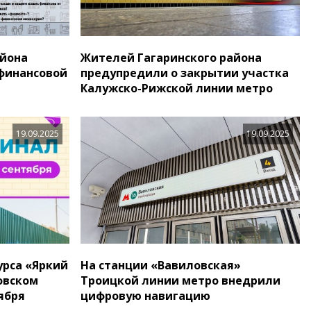
айона
Жителей Гагаринского района
финансовой
предупредили о закрытии участка
Калужско-Рижской линии метро
19.09.2025
19.09.2025
урса «Яркий
На станции «Вавиловская»
овском
Троицкой линии метро внедрили
ября
цифровую навигацию