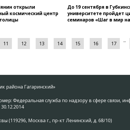
бянин открыли
До 19 сентября в Губкин
ный космический центр
университете пройдет ц
столицы
семинаров «Шаг в мир н
...
11
12
13
14
15
16
17
ник района Гагаринский»
омер: Федеральная служба по надзору в сфере связи, 
 30.12.2014
 (119296, Москва г., пр-кт Ленинский, д. 68/10)