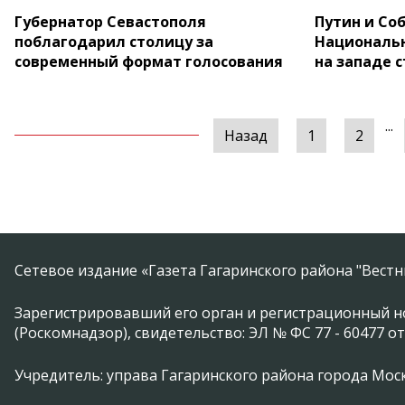
Губернатор Севастополя
Путин и Со
поблагодарил столицу за
Националь
современный формат голосования
на западе 
...
Назад
1
2
Сетевое издание «Газета Гагаринского района "Вест
Зарегистрировавший его орган и регистрационный н
(Роскомнадзор), свидетельство: ЭЛ № ФС 77 - 60477 от
Учредитель: управа Гагаринского района города Москвы