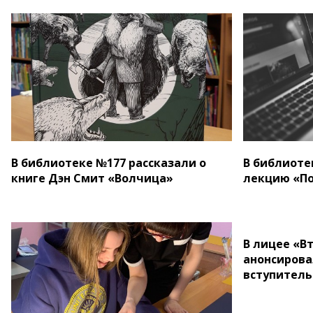
В библиотеке №177 рассказали о
В библиоте
книге Дэн Смит «Волчица»
лекцию «По
В лицее «В
анонсирова
вступитель