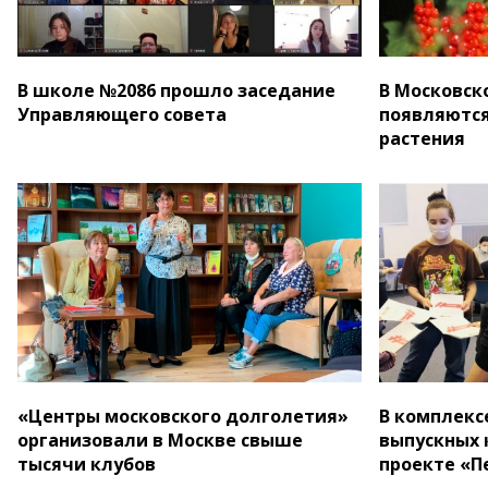
В школе №2086 прошло заседание
В Московск
Управляющего совета
появляются
растения
«Центры московского долголетия»
В комплекс
организовали в Москве свыше
выпускных 
тысячи клубов
проекте «П