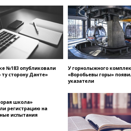
ке №183 опубликовали
У горнолыжного комплек
 ту сторону Данте»
«Воробьевы горы» появи
указатели
торая школа»
ли регистрацию на
ные испытания