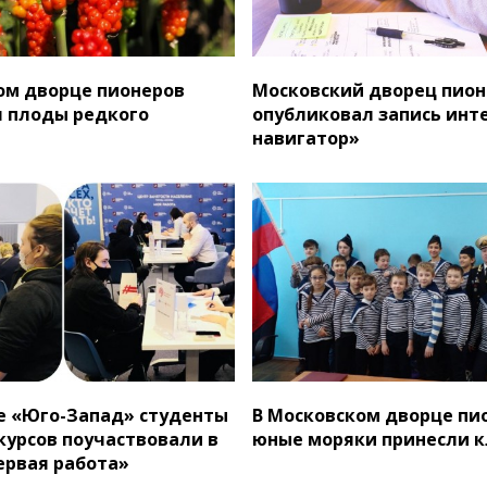
ом дворце пионеров
Московский дворец пион
 плоды редкого
опубликовал запись инте
навигатор»
е «Юго-Запад» студенты
В Московском дворце пи
курсов поучаствовали в
юные моряки принесли к
ервая работа»