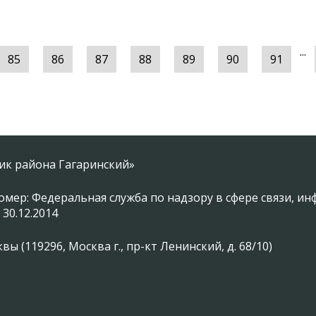
...
85
86
87
88
89
90
91
ник района Гагаринский»
омер: Федеральная служба по надзору в сфере связи, 
 30.12.2014
 (119296, Москва г., пр-кт Ленинский, д. 68/10)