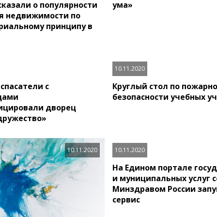
сказали о популярности
ума»
я недвижимости по
риальному принципу в
10.11.2020
спасатели с
Круглый стол по пожарн
цами
безопасности учебных у
ицировали дворец
дружество»
10.11.2020
10.11.2020
На Едином портале госу
и муниципальных услуг с
Минздравом России зап
сервис