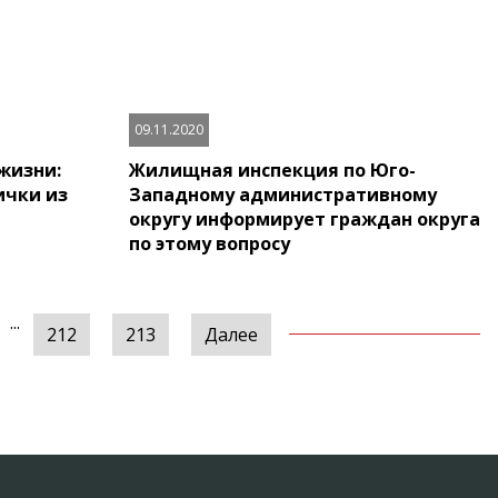
09.11.2020
жизни:
Жилищная инспекция по Юго-
ички из
Западному административному
округу информирует граждан округа
по этому вопросу
...
212
213
Далее