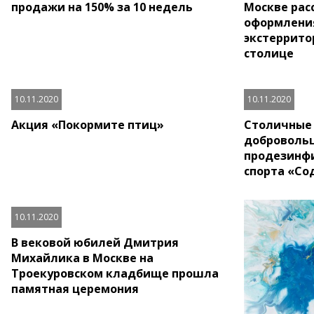
продажи на 150% за 10 недель
Москве рас
оформлени
экстеррито
столице
10.11.2020
10.11.2020
Акция «Покормите птиц»
Столичные 
доброволь
продезинф
спорта «Со
10.11.2020
В вековой юбилей Дмитрия
Михайлика в Москве на
Троекуровском кладбище прошла
памятная церемония