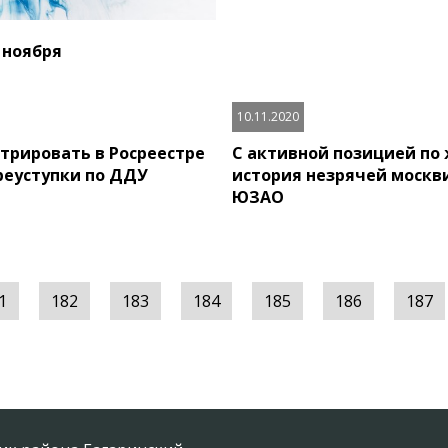
 ноября
10.11.2020
стрировать в Росреестре
С активной позицией по 
реуступки по ДДУ
история незрячей москв
ЮЗАО
1
182
183
184
185
186
187