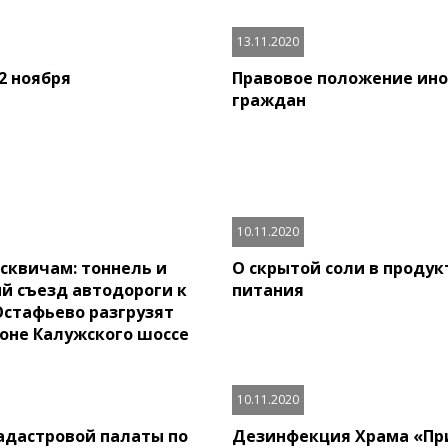
13.11.2020
2 ноября
Правовое положение ин
граждан
10.11.2020
сквичам: тоннель и
О скрытой соли в продук
й съезд автодороги к
питания
Остафьево разгрузят
оне Калужского шоссе
10.11.2020
адастровой палаты по
Дезинфекция Храма «Пр