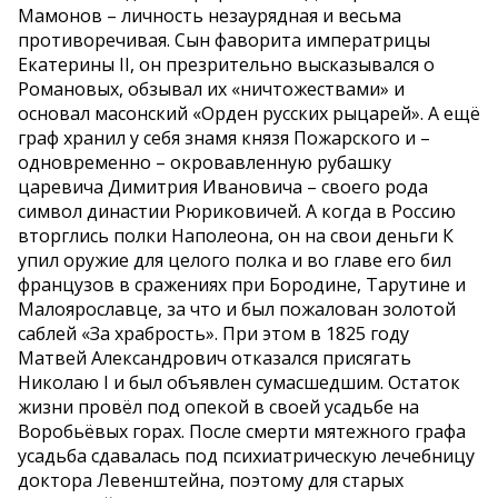
Мамонов – личность незаурядная и весьма
противоречивая. Сын фаворита императрицы
Екатерины II, он презрительно высказывался о
Романовых, обзывал их «ничтожествами» и
основал масонский «Орден русских рыцарей». А ещё
граф хранил у себя знамя князя Пожарского и –
одновременно – окровавленную рубашку
царевича Димитрия Ивановича – своего рода
символ династии Рюриковичей. А когда в Россию
вторглись полки Наполеона, он на свои деньги К
упил оружие для целого полка и во главе его бил
французов в сражениях при Бородине, Тарутине и
Малоярославце, за что и был пожалован золотой
саблей «За храбрость». При этом в 1825 году
Матвей Александрович отказался присягать
Николаю I и был объявлен сумасшедшим. Остаток
жизни провёл под опекой в своей усадьбе на
Воробьёвых горах. После смерти мятежного графа
усадьба сдавалась под психиатрическую лечебницу
доктора Левенштейна, поэтому для старых