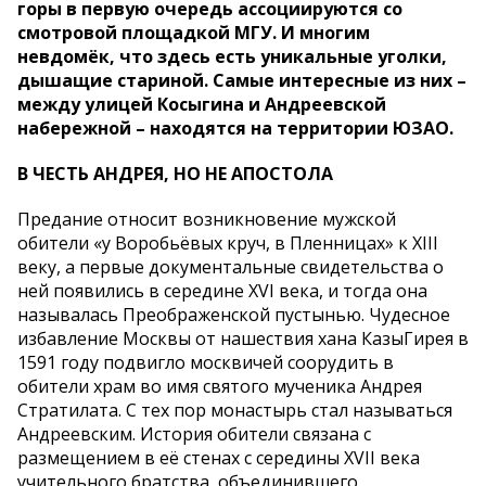
горы в первую очередь ассоциируются со
смотровой площадкой МГУ. И многим
невдомёк, что здесь есть уникальные уголки,
дышащие стариной. Самые интересные из них –
между улицей Косыгина и Андреевской
набережной – находятся на территории ЮЗАО.
В ЧЕСТЬ АНДРЕЯ, НО НЕ АПОСТОЛА
Предание относит возникновение мужской
обители «у Воробьёвых круч, в Пленницах» к XIII
веку, а первые документальные свидетельства о
ней появились в середине XVI века, и тогда она
называлась Преображенской пустынью. Чудесное
избавление Москвы от нашествия хана КазыГирея в
1591 году подвигло москвичей соорудить в
обители храм во имя святого мученика Андрея
Стратилата. С тех пор монастырь стал называться
Андреевским. История обители связана с
размещением в её стенах с середины XVII века
учительного братства, объединившего