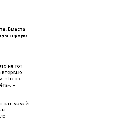
те. Вместо
окую горную
это не тот
а впервые
м. «Ты по-
ёта», –
анна с мамой
ьно.
ыло