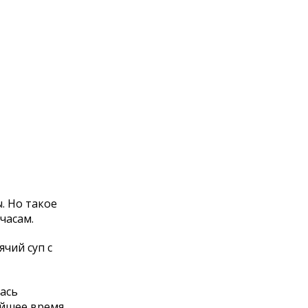
. Но такое
часам.
ячий суп с
лась
айшее время