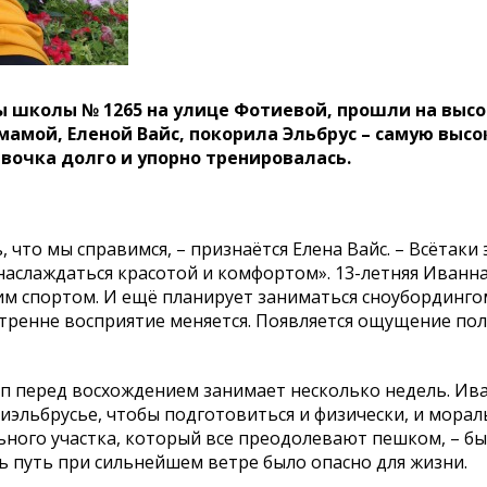
ы школы № 1265 на улице Фотиевой, прошли на высо
амой, Еленой Вайс, покорила Эльбрус – самую выс
евочка долго и упорно тренировалась.
 что мы справимся, – признаётся Елена Вайс. – Всётаки 
 наслаждаться красотой и комфортом». 13-летняя Иванн
 этим спортом. И ещё планирует заниматься сноубординго
утренне восприятие меняется. Появляется ощущение пол
п перед восхождением занимает несколько недель. Ив
иэльбрусье, чтобы подготовиться и физически, и морал
ного участка, который все преодолевают пешком, – б
ь путь при сильнейшем ветре было опасно для жизни.