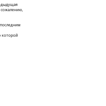
редыдущая
К сожалению,
 последним
о которой