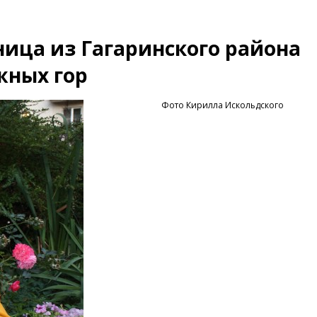
ица из Гагаринского района
жных гор
Фото Кирилла Искольдского