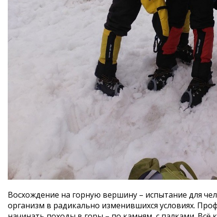
Восхождение на горную вершину – испытание для чело
организм в радикально изменившихся условиях. Проф
начинать походы в горы – по камням, с палками. Всё