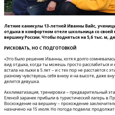
Летние каникулы 13-летней Иванны Вайс, учениц
отдыха в комфортном отеле школьница со своей м
вершину России. Чтобы подняться на 5,6 тыс. м, д
РИСКОВАТЬ, НО С ПОДГОТОВКОЙ
«Это было решение Иванны, хотя я долго сомневалась,
вид отдыха, когда ты можешь просто расслабиться и
встала на лыжи в 5 лет – и с тех пор не расстаётся с
разному чувствуешь себя внизу и на высоте, даже вн
делится девушка.
Акклиматизация, тренировки – предварительный эта
Еленой заранее прибыли в туристический лагерь в Пр
Восхождение на вершину – прохождение заключитель
назначено на 15 июля. Но погода подвела: продолжат