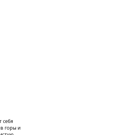
т себя
в горы и
дистую